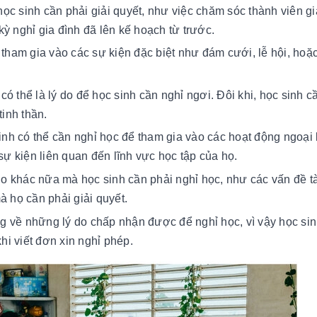
ọc sinh cần phải giải quyết, như việc chăm sóc thành viên gi
kỳ nghỉ gia đình đã lên kế hoạch từ trước.
ể tham gia vào các sự kiện đặc biệt như đám cưới, lễ hội, hoặ
ó thể là lý do để học sinh cần nghỉ ngơi. Đôi khi, học sinh c
inh thần.
nh có thể cần nghỉ học để tham gia vào các hoạt động ngoại
ự kiện liên quan đến lĩnh vực học tập của họ.
o khác nữa mà học sinh cần phải nghỉ học, như các vấn đề tà
 họ cần phải giải quyết.
ng về những lý do chấp nhận được để nghỉ học, vì vậy học sin
hi viết đơn xin nghỉ phép.