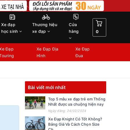
Xe đạp
Thương hiệu
Cửa
học sinh
xe đạp
hàng
0
Xe Đạp
Xe Đạp Địa
Xe Đạp
Touring
Hình
Đua
Bài viết mới nhất
Top 5 mẫu xe đạp trẻ em Thống
Nhất được ưa chuộng hiện nay
Ngày đăng: 24/02/2024
Xe Đạp Knight Có Tốt Không?
Bảng Giá Và Cách Chọn Size
Ch...