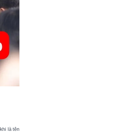
.
hi là tên