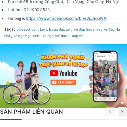
Địa chỉ: 68 Trương Công Giai, Dịch Vọng, Cầu Giấy, Hà Nội
Hotline: 09 1900 8533
Fanpage:
https://www.facebook.com/bike2schoolVN
Tags:
,
,
,
bike2school
Lợi ích của đạp xe
Xe đạp học sinh
xe đạp Hà
,
,
,
Nội
xe đạp học sinh
xe đạp thể thao
đạp xe
SẢN PHẨM LIÊN QUAN