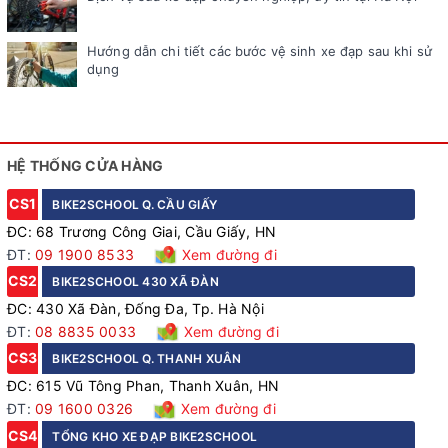
Hướng dẫn chi tiết các bước vệ sinh xe đạp sau khi sử
dụng
HỆ THỐNG CỬA HÀNG
CS1
BIKE2SCHOOL Q. CẦU GIẤY
ĐC: 68 Trương Công Giai, Cầu Giấy, HN
ĐT:
09 1900 8533
Xem đường đi
CS2
BIKE2SCHOOL 430 XÃ ĐÀN
ĐC: 430 Xã Đàn, Đống Đa, Tp. Hà Nội
ĐT:
08 8835 0033
Xem đường đi
CS3
BIKE2SCHOOL Q. THANH XUÂN
ĐC: 615 Vũ Tông Phan, Thanh Xuân, HN
ĐT:
09 1600 0326
Xem đường đi
CS4
TỔNG KHO XE ĐẠP BIKE2SCHOOL