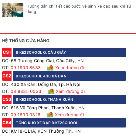
Hướng dẫn chi tiết các bước vệ sinh xe đạp sau khi sử
dụng
HỆ THỐNG CỬA HÀNG
CS1
BIKE2SCHOOL Q. CẦU GIẤY
ĐC: 68 Trương Công Giai, Cầu Giấy, HN
ĐT:
09 1900 8533
Xem đường đi
CS2
BIKE2SCHOOL 430 XÃ ĐÀN
ĐC: 430 Xã Đàn, Đống Đa, Tp. Hà Nội
ĐT:
08 8835 0033
Xem đường đi
CS3
BIKE2SCHOOL Q. THANH XUÂN
ĐC: 615 Vũ Tông Phan, Thanh Xuân, HN
ĐT:
09 1600 0326
Xem đường đi
CS4
TỔNG KHO XE ĐẠP BIKE2SCHOOL
ĐC: KM18-QL1A, KCN Thường Tín, HN