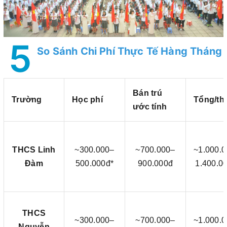
5
So Sánh Chi Phí Thực Tế Hàng Tháng
Bán trú
Trường
Học phí
Tổng/th
ước tính
THCS Linh
~300.000–
~700.000–
~1.000.
Đàm
500.000đ*
900.000đ
1.400.0
THCS
~300.000–
~700.000–
~1.000.
Nguyễn