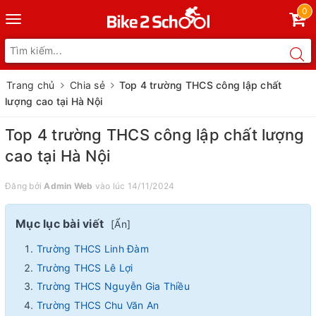
0
Toggle
navigation
Trang chủ
Chia sẻ
Top 4 trường THCS công lập chất
lượng cao tại Hà Nội
Top 4 trường THCS công lập chất lượng
cao tại Hà Nội
Đăng bởi
Admin Web
vào lúc 14/11/2024
Mục lục bài viết
[
Ẩn
]
Trường THCS Linh Đàm
Trường THCS Lê Lợi
Trường THCS Nguyễn Gia Thiều
Trường THCS Chu Văn An