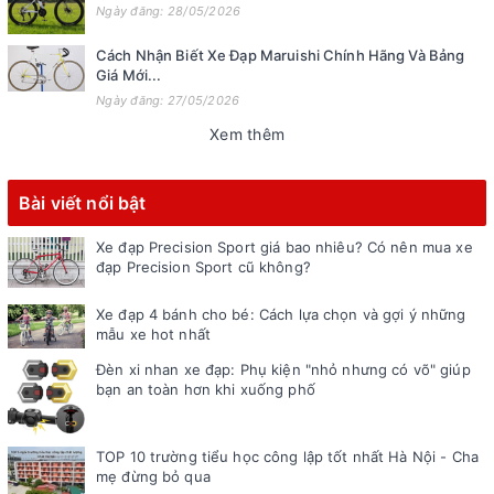
Ngày đăng: 28/05/2026
Cách Nhận Biết Xe Đạp Maruishi Chính Hãng Và Bảng
Giá Mới...
Ngày đăng: 27/05/2026
Xem thêm
Bài viết nổi bật
Xe đạp Precision Sport giá bao nhiêu? Có nên mua xe
đạp Precision Sport cũ không?
Xe đạp 4 bánh cho bé: Cách lựa chọn và gợi ý những
mẫu xe hot nhất
Đèn xi nhan xe đạp: Phụ kiện "nhỏ nhưng có võ" giúp
bạn an toàn hơn khi xuống phố
TOP 10 trường tiểu học công lập tốt nhất Hà Nội - Cha
mẹ đừng bỏ qua