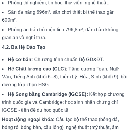
Phòng thí nghiệm, tin học, thư viện, nghệ thuật.
Sân đa năng 696m², sân chơi thiết bị thể thao gần
600m².
Phòng ăn bán trú diện tích 796,8m², đảm bảo không
gian ăn và nghỉ trưa.
4.2. Ba Hệ Đào Tạo
Hệ cơ bản:
Chương trình chuẩn Bộ GD&ĐT.
Hệ Chất lượng cao (CLC):
Tăng cường Toán, Ngữ
Văn, Tiếng Anh (khối 6–8); thêm Lý, Hóa, Sinh (khối 9); bồi
dưỡng lớp chọn HSG.
Hệ Song bằng Cambridge (IGCSE):
Kết hợp chương
trình quốc gia và Cambridge; học sinh nhận chứng chỉ
IGCSE - tiền đề du học quốc tế.
Hoạt động ngoại khóa:
Câu lạc bộ thể thao (bóng đá,
bóng rổ, bóng bàn, cầu lông), nghệ thuật (mỹ thuật, âm