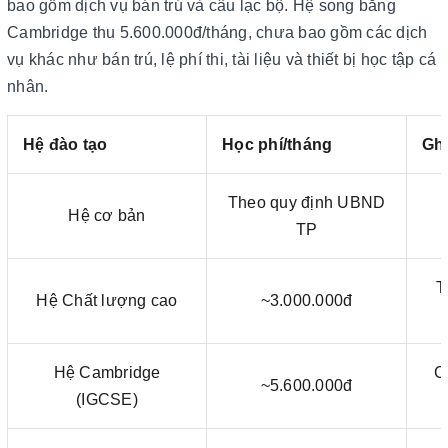
bao gồm dịch vụ bán trú và câu lạc bộ. Hệ song bằng
Cambridge thu 5.600.000đ/tháng, chưa bao gồm các dịch
vụ khác như bán trú, lệ phí thi, tài liệu và thiết bị học tập cá
nhân.
Hệ đào tạo
Học phí/tháng
Gh
Theo quy định UBND
Hệ cơ bản
TP
T
Hệ Chất lượng cao
~3.000.000đ
Hệ Cambridge
C
~5.600.000đ
(IGCSE)