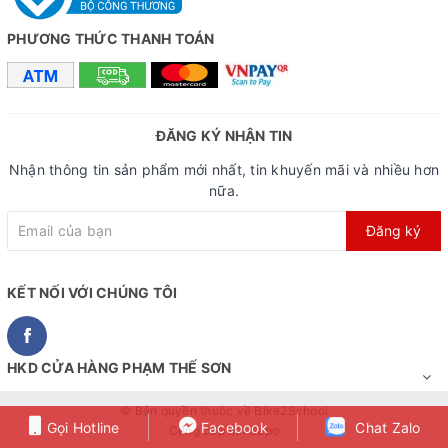
PHƯƠNG THỨC THANH TOÁN
ĐĂNG KÝ NHẬN TIN
Nhận thông tin sản phẩm mới nhất, tin khuyến mãi và nhiều hơn
nữa.
Đăng ký
KẾT NỐI VỚI CHÚNG TÔI
HKD CỬA HÀNG PHẠM THẾ SƠN
© Bản quyền thuộc về
Bike2School
Gọi Hotline
Facebook
Chat Zalo
Cung cấp bởi
Sapo