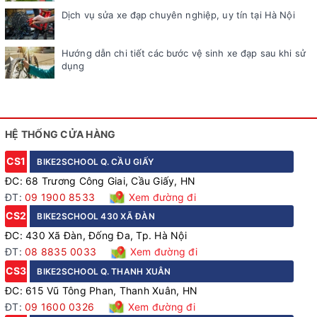
Dịch vụ sửa xe đạp chuyên nghiệp, uy tín tại Hà Nội
Hướng dẫn chi tiết các bước vệ sinh xe đạp sau khi sử
dụng
HỆ THỐNG CỬA HÀNG
CS1
BIKE2SCHOOL Q. CẦU GIẤY
ĐC: 68 Trương Công Giai, Cầu Giấy, HN
ĐT:
09 1900 8533
Xem đường đi
CS2
BIKE2SCHOOL 430 XÃ ĐÀN
ĐC: 430 Xã Đàn, Đống Đa, Tp. Hà Nội
ĐT:
08 8835 0033
Xem đường đi
CS3
BIKE2SCHOOL Q. THANH XUÂN
ĐC: 615 Vũ Tông Phan, Thanh Xuân, HN
ĐT:
09 1600 0326
Xem đường đi