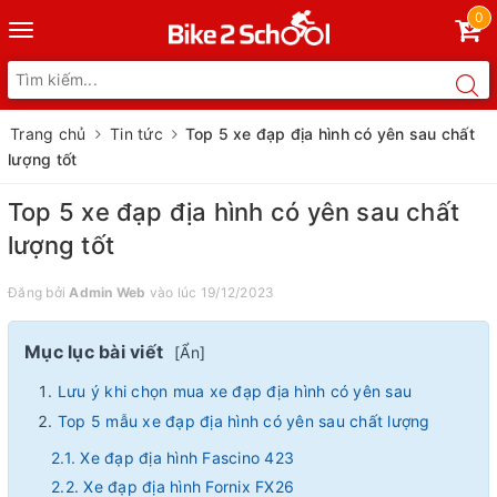
0
Toggle
navigation
Trang chủ
Tin tức
Top 5 xe đạp địa hình có yên sau chất
lượng tốt
Top 5 xe đạp địa hình có yên sau chất
lượng tốt
Đăng bởi
Admin Web
vào lúc 19/12/2023
Mục lục bài viết
[
Ẩn
]
Lưu ý khi chọn mua xe đạp địa hình có yên sau
Top 5 mẫu xe đạp địa hình có yên sau chất lượng
2.1. Xe đạp địa hình Fascino 423
2.2. Xe đạp địa hình Fornix FX26