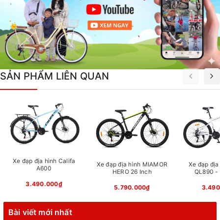
SẢN PHẨM LIÊN QUAN
Xe đạp địa hình Califa
Xe đạp địa hình MIAMOR
Xe đạp địa 
A600
HERO 26 Inch
QL890 - 
3.490.000₫
5.790.000₫
3.490
Bài viết mới nhất