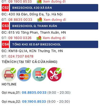
ĐT:
09 1900 8533
Xem đường đi
CS2
BIKE2SCHOOL 430 XÃ ĐÀN
ĐC: 430 Xã Đàn, Đống Đa, Tp. Hà Nội
ĐT:
08 8835 0033
Xem đường đi
CS3
BIKE2SCHOOL Q. THANH XUÂN
ĐC: 615 Vũ Tông Phan, Thanh Xuân, HN
ĐT:
09 1600 0326
Xem đường đi
CS4
TỔNG KHO XE ĐẠP BIKE2SCHOOL
ĐC: KM18-QL1A, KCN Thường Tín, HN
ĐT:
024 7307 8678
TIỆN ÍCH (TẠI TẤT CẢ CỬA HÀNG)
HOTLINE
Gọi mua_01:
08.8835.0033
(9:00 - 20:30)
Gọi mua_02:
09.1900.8533
(9:00 - 20:30)