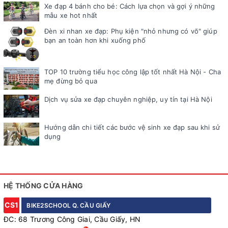
Xe đạp 4 bánh cho bé: Cách lựa chọn và gợi ý những
mẫu xe hot nhất
Đèn xi nhan xe đạp: Phụ kiện "nhỏ nhưng có võ" giúp
bạn an toàn hơn khi xuống phố
TOP 10 trường tiểu học công lập tốt nhất Hà Nội - Cha
mẹ đừng bỏ qua
Dịch vụ sửa xe đạp chuyên nghiệp, uy tín tại Hà Nội
Hướng dẫn chi tiết các bước vệ sinh xe đạp sau khi sử
dụng
HỆ THỐNG CỬA HÀNG
CS1
BIKE2SCHOOL Q. CẦU GIẤY
ĐC: 68 Trương Công Giai, Cầu Giấy, HN