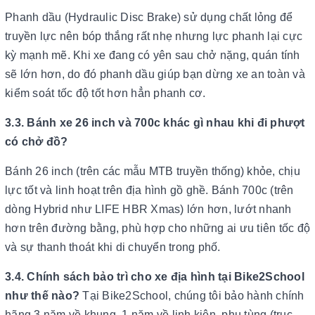
Phanh dầu (Hydraulic Disc Brake) sử dụng chất lỏng để
truyền lực nên bóp thắng rất nhẹ nhưng lực phanh lại cực
kỳ mạnh mẽ. Khi xe đang có yên sau chở nặng, quán tính
sẽ lớn hơn, do đó phanh dầu giúp bạn dừng xe an toàn và
kiểm soát tốc độ tốt hơn hẳn phanh cơ.
3.3. Bánh xe 26 inch và 700c khác gì nhau khi đi phượt
có chở đồ?
Bánh 26 inch (trên các mẫu MTB truyền thống) khỏe, chịu
lực tốt và linh hoạt trên địa hình gồ ghề. Bánh 700c (trên
dòng Hybrid như LIFE HBR Xmas) lớn hơn, lướt nhanh
hơn trên đường bằng, phù hợp cho những ai ưu tiên tốc độ
và sự thanh thoát khi di chuyển trong phố.
3.4. Chính sách bảo trì cho xe địa hình tại Bike2School
như thế nào?
Tại Bike2School, chúng tôi bảo hành chính
hãng 3 năm về khung, 1 năm về linh kiện, phụ tùng (trục,