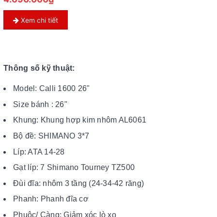
Xem chi tiết
Thông số kỹ thuật:
Model: Calli 1600 26"
Size bánh : 26"
Khung: Khung hợp kim nhôm AL6061
Bộ đề: SHIMANO 3*7
Líp: ATA 14-28
Gạt líp: 7 Shimano Tourney TZ500
Đùi đĩa: nhôm 3 tầng (24-34-42 răng)
Phanh: Phanh đĩa cơ
Phuộc/ Càng: Giảm xóc lò xo