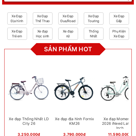
Xe Đạp
Xe Đạp
Xe Đạp
Xe Đạp
Xe Đạp
Địa hình
Thể Thao
Đua/Road
Touring
Gấp
Xe Đạp
Xe đạp
Xe đạp
Thống
Phụ Kiện
Trẻ em
Học sinh
nữ
Nhất
Xe Đạp
SẢN PHẨM HOT
Xe đạp Thống Nhất LD
Xe đạp địa hình Fornix
Xe đạp Momentu
City 26
KM26
2026 iNeed Latte 
Inch
3.250.000₫
3.790.000₫
11.590.000₫