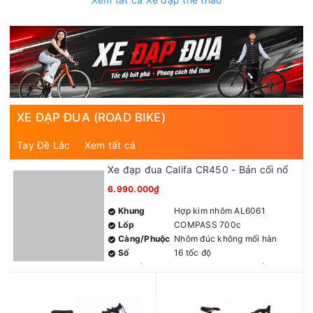
XE ĐẠP ĐUA (ROAD BIKE)
Tay Đề Lắc
Xem tất cả
Xe đạp đua Califa CR450 - Bản cối nổ
6.990.000₫
Khung
Hợp kim nhôm AL6061
Lốp
COMPASS 700c
Càng/Phuộc
Nhôm đúc không mối hàn
Số
16 tốc độ
Tay đề
LTWOO R3 (2x8) 16 tốc độ
Gạt đĩa
LTWOO R3 (2s)
Củ đề
LTWOO R3 (8s)
Đùi đĩa
Nhôm 34/50T