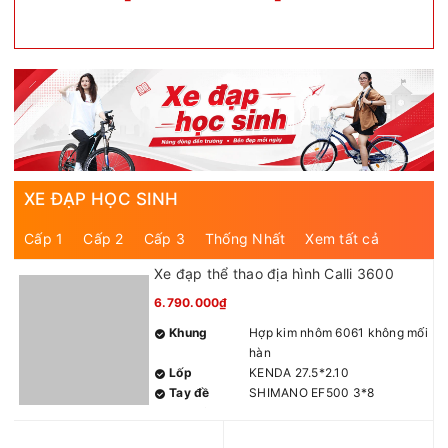
XE ĐẠP HỌC SINH
Cấp 1
Cấp 2
Cấp 3
Thống Nhất
Xem tất cả
Xe đạp thể thao địa hình Calli 3600
6.790.000₫
Khung
Hợp kim nhôm 6061 không mối
hàn
Lốp
KENDA 27.5*2.10
Tay đề
SHIMANO EF500 3*8
Gạt đĩa
SHIMANO TOURNEY TY300
3S