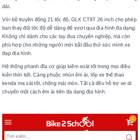
dài.
Với bộ truyền động 21 tốc độ, GLX CT9T 26 inch cho phép
bạn thay đổi tốc độ dễ dàng để vượt qua địa hình đa dạng.
Không chỉ dành cho các tay đua chuyên nghiệp, mà còn
phù hợp cho những người mới bắt đầu thử sức mình xe
đạp địa hình.
Hệ thống phanh đĩa cơ giúp kiểm soát tốt trong mọi điều
kiện thời tiết. Càng phuộc nhún êm ái, lốp xe thể thao
kenda ma sát tốt, chống mài mòn. Tất cả đều hỗ trợ xe di
chuyển một cách êm ái trên đa dạng địa hình.
0
Toggle
navigation