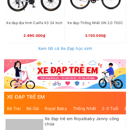
Xe đạp địa hình Califa X3 24 Inch
Xe đạp Thống Nhất GN 2.0 700C
2.690.000₫
3.150.000₫
Xem tất cả Xe đạp học sinh
XE ĐẠP TRẺ EM
Bé Trai
Bé Gái
Royal Baby
Thống Nhất
2-3 Tuổi
3-
Xe đạp trẻ em Royalbaby Jenny công
chúa