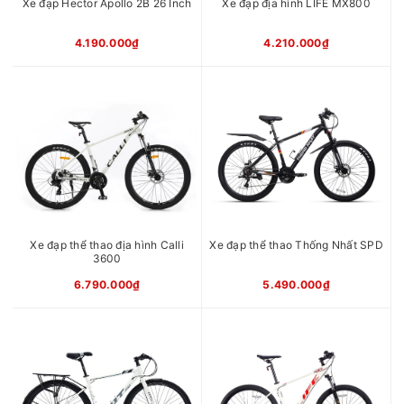
Xe đạp Hector Apollo 2B 26 Inch
Xe đạp địa hình LIFE MX800
Bạc Vàng, Đen Vàng, Đen
Xanh, Đen Đỏ, Đen Trắng, Xi
4.190.000₫
4.210.000₫
măng
Xuất xứ
Trung Quốc
Xe đạp thể thao địa hình Calli
Xe đạp thể thao Thống Nhất SPD
3600
6.790.000₫
5.490.000₫