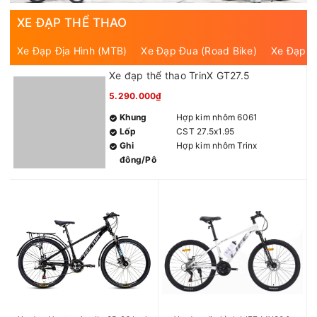
XE ĐẠP THỂ THAO
Xe Đạp Địa Hình (MTB)
Xe Đạp Đua (Road Bike)
Xe Đạp T
Xe đạp thể thao TrinX GT27.5
5.290.000₫
Khung
Hợp kim nhôm 6061
Lốp
CST 27.5x1.95
Ghi
Hợp kim nhôm Trinx
đông/Pô
tăng
Giảm xóc
Thép cường lực
Bộ chuyển
7x3S
động
Đùi đĩa
Trinx 24/34/42T
Trục giữa
Bạc đạn
Phanh
Phanh đĩa cơ thể thao
Vành
Hợp kim nhôm 2 lớp Trinx
Chiều cao
1m55– 1m80
phù hợp
Màu sắc
Xanh lục Đen, Ghi Đen Cam,