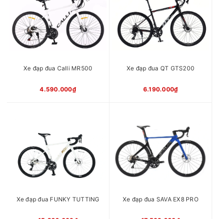
Líp
7 tầng vặn
Phanh
Phanh đĩa cơ
Vành
Nhôm Califa
Mayer
Nhôm
Pedan
Nhôm
Ghi đông
Nhôm bản dẹt
Cọc yên
Nhôm
Xe đạp đua Calli MR500
Xe đạp đua QT GTS200
Chiều cao
1m55 -1m80
phù hợp
4.590.000₫
6.190.000₫
xe
Xuất xứ
Trung Quốc
Xe đạp đua FUNKY TUTTING
Xe đạp đua SAVA EX8 PRO