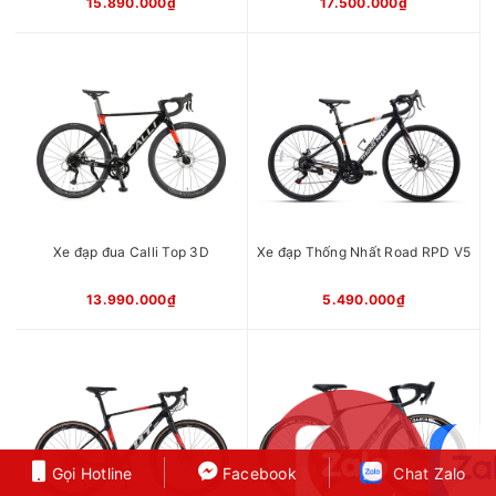
15.890.000₫
17.500.000₫
Xe đạp đua Calli Top 3D
Xe đạp Thống Nhất Road RPD V5
13.990.000₫
5.490.000₫
Gọi Hotline
Gọi Hotline
Facebook
Facebook
Chat Zalo