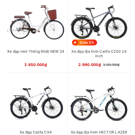
Củ đề
SHIMANO TOURNEY TY300
8S
Đùi đĩa
SHIMANO TY301 3 tầng 24-
34-42T
Líp
SHIMANO CS-HG200 8 tầng
12-32T
Xích
FFC Z51
Giảm 5%
Trục giữa
Trục cốt vuông bạc đạn
Phanh
Phanh đĩa cơ YINXING
Xe đạp mini Thống Nhất NEW 24
Xe đạp địa hình Califa C200 24
Vành
Nhôm 2 lớp CALLI
inch
Càng/Phuộc
Phuộc nhún lò xo CALLI
2.850.000₫
2.990.000₫
3.150.000₫
Chiều cao
1m60 - 1m80
phù hợp
xe
Xuất xứ
Trung Quốc
Xe đạp Califa CX4
Xe đạp địa hình HECTOR LAZER