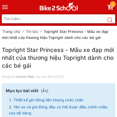
0
Toggle
navigation
Trang chủ
Tin tức
Topright Star Princess - Mẫu xe đạp
mới nhất của thương hiệu Topright dành cho các bé gái
Topright Star Princess - Mẫu xe đạp mới
nhất của thương hiệu Topright dành cho
các bé gái
Đăng bởi
Admin Web
vào lúc 28/10/2021
Mục lục bài viết
[
Ẩn
]
Thiết kế ghi đông liền khung chắc chắn
Yên xe và ghi đông đều có thể được điều chỉnh chiều
cao dễ dàng