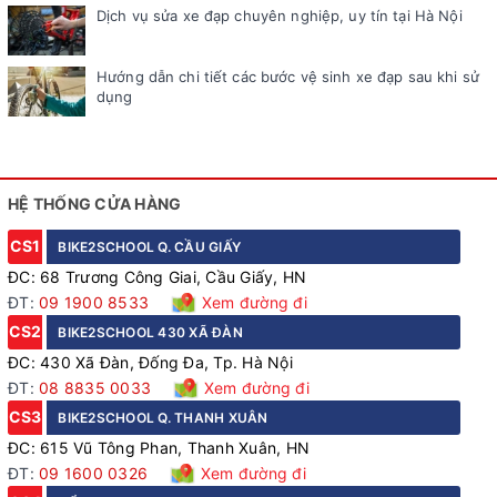
Dịch vụ sửa xe đạp chuyên nghiệp, uy tín tại Hà Nội
Hướng dẫn chi tiết các bước vệ sinh xe đạp sau khi sử
dụng
HỆ THỐNG CỬA HÀNG
CS1
BIKE2SCHOOL Q. CẦU GIẤY
ĐC: 68 Trương Công Giai, Cầu Giấy, HN
ĐT:
09 1900 8533
Xem đường đi
CS2
BIKE2SCHOOL 430 XÃ ĐÀN
ĐC: 430 Xã Đàn, Đống Đa, Tp. Hà Nội
ĐT:
08 8835 0033
Xem đường đi
CS3
BIKE2SCHOOL Q. THANH XUÂN
ĐC: 615 Vũ Tông Phan, Thanh Xuân, HN
ĐT:
09 1600 0326
Xem đường đi