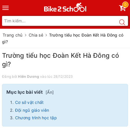
0
Toggle
navigation
Trang chủ
Chia sẻ
Trường tiểu học Đoàn Kết Hà Đông có
gì?
Trường tiểu học Đoàn Kết Hà Đông có
gì?
Đăng bởi
Hiên Dương
vào lúc 28/12/2023
Mục lục bài viết
[
Ẩn
]
Cơ sở vật chất
Đội ngũ giáo viên
Chương trình học tập