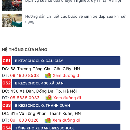
Dịch vụ sửa xe đạp chuyên nghiệp, uy tín tại Hà Nội
Hướng dẫn chi tiết các bước vệ sinh xe đạp sau khi sử
dụng
HỆ THỐNG CỬA HÀNG
CS1
BIKE2SCHOOL Q. CẦU GIẤY
ĐC: 68 Trương Công Giai, Cầu Giấy, HN
ĐT:
09 1900 8533
Xem đường đi
CS2
BIKE2SCHOOL 430 XÃ ĐÀN
ĐC: 430 Xã Đàn, Đống Đa, Tp. Hà Nội
ĐT:
08 8835 0033
Xem đường đi
CS3
BIKE2SCHOOL Q. THANH XUÂN
ĐC: 615 Vũ Tông Phan, Thanh Xuân, HN
ĐT:
09 1600 0326
Xem đường đi
CS4
TỔNG KHO XE ĐẠP BIKE2SCHOOL