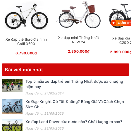
Giảm 5
Xe đạp mini Thống Nhất
Xe đạp địa 
Xe đạp thể thao địa hình
NEW 24
C200 2
Calli 3600
2.850.000₫
2.990.000
6.790.000₫
Bài viết mới nhất
Top 5 mẫu xe đạp trẻ em Thống Nhất được ưa chuộng
hiện nay
Ngày đăng: 24/02/2024
Xe Đạp Knight Có Tốt Không? Bảng Giá Và Cách Chọn
Size Ch...
Ngày đăng: 28/05/2026
Xe đạp Land Rover của nước nào? Chất lượng ra sao?
Ngày đăng: 28/05/2026