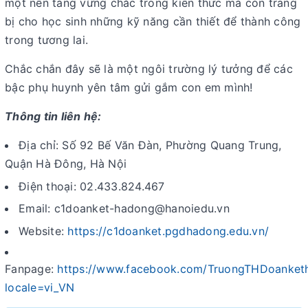
một nền tảng vững chắc trong kiến thức mà còn trang
bị cho học sinh những kỹ năng cần thiết để thành công
trong tương lai.
Chắc chắn đây sẽ là một ngôi trường lý tưởng để các
bậc phụ huynh yên tâm gửi gắm con em mình!
Thông tin liên hệ:
Địa chỉ: Số 92 Bế Văn Đàn, Phường Quang Trung,
Quận Hà Đông, Hà Nội
Điện thoại: 02.433.824.467
Email: c1doanket-hadong@hanoiedu.vn
Website:
https://c1doanket.pgdhadong.edu.vn/
Fanpage:
https://www.facebook.com/TruongTHDoanket
locale=vi_VN