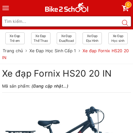
0
Toggle
navigation
Xe Đạp
Xe Đạp
Xe Đạp
Xe Đạp
Xe Đạp
Trẻ em
Thể Thao
Đua/Road
Địa Hình
Học sinh
Trang chủ
Xe Đạp Học Sinh Cấp 1
Xe đạp Fornix HS20 20
IN
Xe đạp Fornix HS20 20 IN
Mã sản phẩm:
(Đang cập nhật...)