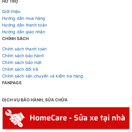
HỖ TRỢ
phanh đĩa cơ giúp Fornix HS20 có khả năng hãm tốc tốt và
Giới thiệu
ổn định trong nhiều điều kiện sử dụng. Phanh ăn đều, dễ
Hướng dẫn mua hàng
kiểm soát, giúp bé xử lý tình huống dừng xe an toàn hơn
Hướng dẫn thanh toán
so với phanh vành truyền thống.
Hướng dẫn giao nhận
CHÍNH SÁCH
Chính sách thanh toán
Chỉnh sách bảo hành
Chỉnh sách bảo mật
Chỉnh sách đổi trả
Chỉnh sách vận chuyển và kiểm tra hàng
FANPAGE
DỊCH VỤ BẢO HÀNH, SỬA CHỮA
Phuộc giảm xóc lò xo êm ái