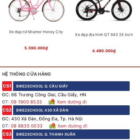
đề sau hoạt động ổn định, đáp ứng tốt nhu cầu đạp xe
hằng ngày, giúp bé học cách kiểm soát lực đạp và tốc độ
một cách an toàn.
Xe đạp nữ Miamor Honey City
Xe đạp địa hình QT 640 24 Inch
5.590.000₫
4.490.000₫
HỆ THỐNG CỬA HÀNG
CS1
BIKE2SCHOOL Q. CẦU GIẤY
ĐC: 68 Trương Công Giai, Cầu Giấy, HN
ĐT:
09 1900 8533
Xem đường đi
CS2
BIKE2SCHOOL 430 XÃ ĐÀN
ĐC: 430 Xã Đàn, Đống Đa, Tp. Hà Nội
Bộ chuyển đề sau TZ, hoạt động ổn định
ĐT:
08 8835 0033
Xem đường đi
CS3
BIKE2SCHOOL Q. THANH XUÂN