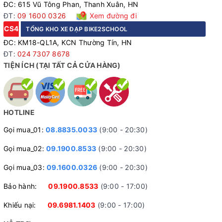
ĐC: 615 Vũ Tông Phan, Thanh Xuân, HN
ĐT:
09 1600 0326
Xem đường đi
CS4
TỔNG KHO XE ĐẠP BIKE2SCHOOL
ĐC: KM18-QL1A, KCN Thường Tín, HN
ĐT:
024 7307 8678
TIỆN ÍCH (TẠI TẤT CẢ CỬA HÀNG)
HOTLINE
Lốp lớn bám đường tốt
Gọi mua_01:
08.8835.0033
(9:00 - 20:30)
Gọi mua_02:
09.1900.8533
(9:00 - 20:30)
Vận hành êm ái - Dễ kiểm soát
Gọi mua_03:
09.1600.0326
(9:00 - 20:30)
Xe được trang bị phuộc nhún lò xo, hỗ trợ giảm xóc hiệu
Bảo hành:
09.1900.8533
(9:00 - 17:00)
quả trên các đoạn đường gồ ghề nhẹ. Lốp 20 x 2.125 bản
lớn giúp tăng độ bám đường, giữ thăng bằng tốt và tạo
Khiếu nại:
09.6981.1403
(9:00 - 17:00)
cảm giác đạp xe an toàn, tự tin hơn cho bé. Hệ thống