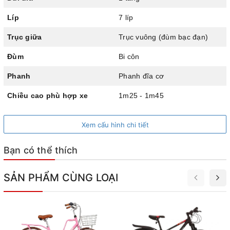
Líp
7 líp
Trục giữa
Trục vuông (đùm bạc đạn)
Đùm
Bi côn
Phanh
Phanh đĩa cơ
Chiều cao phù hợp xe
1m25 - 1m45
Xem cấu hình chi tiết
Khung thép cứng cáp, màu sắc tươi sáng
Bạn có thể thích
Truyền động đơn giản
SẢN PHẨM CÙNG LOẠI
Xe được trang bị bộ truyền động 7 líp cùng tay đề vặn, thao
tác đơn giản, phù hợp cho trẻ em mới làm quen với sang
số. Bé có thể dễ dàng điều chỉnh tốc độ theo từng cung
đường mà không cần bóp mạnh hay thao tác phức tạp. Củ