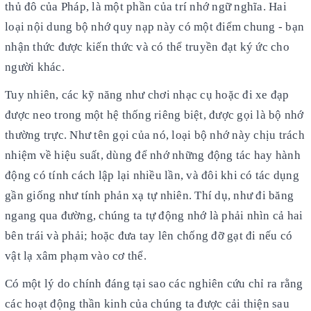
thủ đô của Pháp, là một phần của trí nhớ ngữ nghĩa. Hai
loại nội dung bộ nhớ quy nạp này có một điểm chung - bạn
nhận thức được kiến ​​thức và có thể truyền đạt ký ức cho
người khác.
Tuy nhiên, các kỹ năng như chơi nhạc cụ hoặc đi xe đạp
được neo trong một hệ thống riêng biệt, được gọi là bộ nhớ
thường trực. Như tên gọi của nó, loại bộ nhớ này chịu trách
nhiệm về hiệu suất, dùng để nhớ những động tác hay hành
động có tính cách lập lại nhiều lần, và đôi khi có tác dụng
gần giống như tính phản xạ tự nhiên. Thí dụ, như đi băng
ngang qua đường, chúng ta tự động nhớ là phải nhìn cả hai
bên trái và phải; hoặc đưa tay lên chống đỡ gạt đi nếu có
vật lạ xâm phạm vào cơ thể.
Có một lý do chính đáng tại sao các nghiên cứu chỉ ra rằng
các hoạt động thần kinh của chúng ta được cải thiện sau