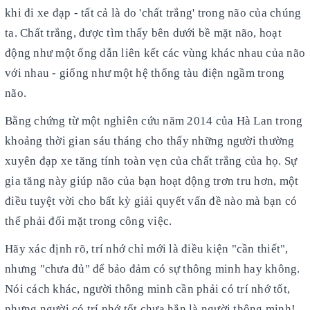
khi đi xe đạp - tất cả là do 'chất trắng' trong não của chúng
ta. Chất trắng, được tìm thấy bên dưới bề mặt não, hoạt
động như một ống dẫn liên kết các vùng khác nhau của não
với nhau - giống như một hệ thống tàu điện ngầm trong
não.
Bằng chứng từ một nghiên cứu năm 2014 của Hà Lan trong
khoảng thời gian sáu tháng cho thấy những người thường
xuyên đạp xe tăng tính toàn vẹn của chất trắng của họ. Sự
gia tăng này giúp não của bạn hoạt động trơn tru hơn, một
điều tuyệt vời cho bất kỳ giải quyết vấn đề nào mà bạn có
thể phải đối mặt trong công việc.
Hãy xác định rõ, trí nhớ chỉ mới là điều kiện "cần thiết",
nhưng "chưa đủ" để bảo đảm có sự thông minh hay không.
Nói cách khác, người thông minh cần phải có trí nhớ tốt,
nhưng người có trí nhớ tốt chưa hẳn là người thông minh!