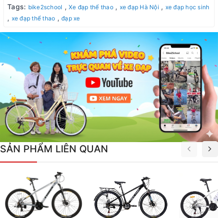
Tags:
,
,
,
bike2school
Xe đạp thể thao
xe đạp Hà Nội
xe đạp học sinh
,
,
xe đạp thể thao
đạp xe
SẢN PHẨM LIÊN QUAN