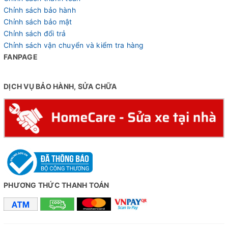
Chỉnh sách bảo hành
Chỉnh sách bảo mật
Chỉnh sách đổi trả
Chỉnh sách vận chuyển và kiểm tra hàng
FANPAGE
DỊCH VỤ BẢO HÀNH, SỬA CHỮA
PHƯƠNG THỨC THANH TOÁN