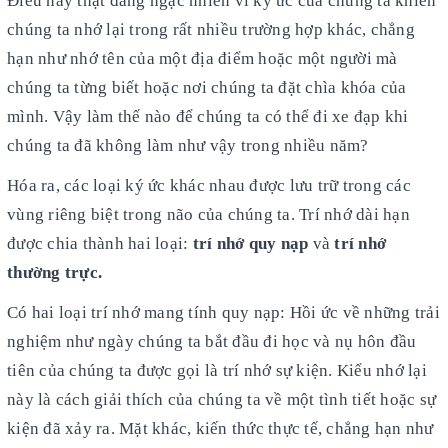
Điều này thật đáng ngạc nhiên vì ký ức của chúng ta khiến
chúng ta nhớ lại trong rất nhiều trường hợp khác, chẳng
hạn như nhớ tên của một địa điểm hoặc một người mà
chúng ta từng biết hoặc nơi chúng ta đặt chìa khóa của
mình. Vậy làm thế nào để chúng ta có thể đi xe đạp khi
chúng ta đã không làm như vậy trong nhiều năm?
Hóa ra, các loại ký ức khác nhau được lưu trữ trong các
vùng riêng biệt trong não của chúng ta. Trí nhớ dài hạn
được chia thành hai loại:
trí nhớ quy nạp
và
trí nhớ
thường trực.
Có hai loại trí nhớ mang tính quy nạp: Hồi ức về những trải
nghiệm như ngày chúng ta bắt đầu đi học và nụ hôn đầu
tiên của chúng ta được gọi là trí nhớ sự kiện. Kiểu nhớ lại
này là cách giải thích của chúng ta về một tình tiết hoặc sự
kiện đã xảy ra. Mặt khác, kiến ​​thức thực tế, chẳng hạn như