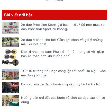
Bài viết nổi bật
Xe đạp Precision Sport giá bao nhiêu? Có nên mua xe
đạp Precision Sport cũ không?
Xe đạp 4 bánh cho bé: Cách lựa chọn và gợi ý những
mẫu xe hot nhất
Đèn xi nhan xe đạp: Phụ kiện "nhỏ nhưng có võ" giúp
bạn an toàn hơn khi xuống phố
TOP 10 trường tiểu học công lập tốt nhất Hà Nội - Cha
mẹ đừng bỏ qua
Dịch vụ sửa xe đạp chuyên nghiệp, uy tín tại Hà Nội
Hướng dẫn chi tiết các bước vệ sinh xe đạp sau khi sử
dụng