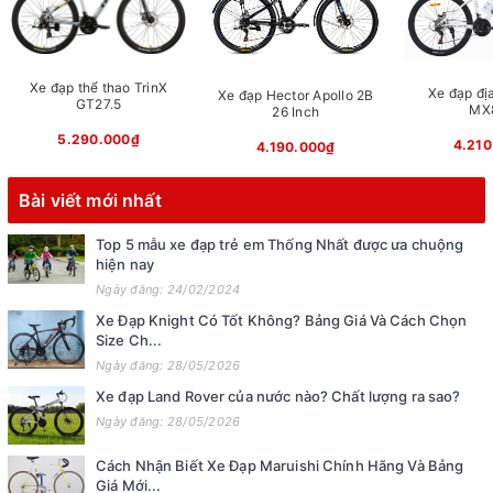
Xe đạp thể thao TrinX
Xe đạp địa
Xe đạp Hector Apollo 2B
GT27.5
MX
26 Inch
5.290.000₫
4.210
4.190.000₫
Bài viết mới nhất
Top 5 mẫu xe đạp trẻ em Thống Nhất được ưa chuộng
hiện nay
Ngày đăng: 24/02/2024
Xe Đạp Knight Có Tốt Không? Bảng Giá Và Cách Chọn
Size Ch...
Ngày đăng: 28/05/2026
Xe đạp Land Rover của nước nào? Chất lượng ra sao?
Ngày đăng: 28/05/2026
Cách Nhận Biết Xe Đạp Maruishi Chính Hãng Và Bảng
Giá Mới...