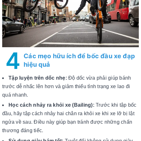
4
Các mẹo hữu ích để bốc đầu xe đạp
hiệu quả
Tập luyện trên dốc nhẹ:
Độ dốc vừa phải giúp bánh
trước dễ nhấc lên hơn và giảm thiểu tình trạng xe lao đi
quá nhanh.
Học cách nhảy ra khỏi xe (Bailing):
Trước khi tập bốc
đầu, hãy tập cách nhảy hai chân ra khỏi xe khi xe lỡ bị lật
ngửa về sau. Điều này giúp bạn tránh được những chấn
thương đáng tiếc.
Sử dụng giày bám tốt:
Tuyệt đối không sử dụng giày