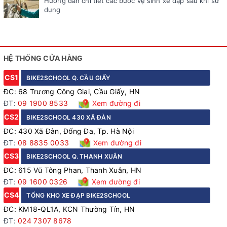
Hướng dẫn chi tiết các bước vệ sinh xe đạp sau khi sử
dụng
HỆ THỐNG CỬA HÀNG
CS1
BIKE2SCHOOL Q. CẦU GIẤY
ĐC: 68 Trương Công Giai, Cầu Giấy, HN
ĐT:
09 1900 8533
Xem đường đi
CS2
BIKE2SCHOOL 430 XÃ ĐÀN
ĐC: 430 Xã Đàn, Đống Đa, Tp. Hà Nội
ĐT:
08 8835 0033
Xem đường đi
CS3
BIKE2SCHOOL Q. THANH XUÂN
ĐC: 615 Vũ Tông Phan, Thanh Xuân, HN
ĐT:
09 1600 0326
Xem đường đi
CS4
TỔNG KHO XE ĐẠP BIKE2SCHOOL
ĐC: KM18-QL1A, KCN Thường Tín, HN
ĐT:
024 7307 8678