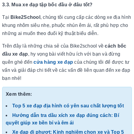
3.3. Mua xe đạp tập bốc đầu ở đâu tốt?
Tại
Bike2School
, chúng tôi cung cấp các dòng xe địa hình
khung nhôm siêu nhẹ, phuộc nhún êm ái, rất phù hợp cho
những ai muốn theo đuổi kỹ thuật biểu diễn.
Trên đây là những chia sẻ của Bike2school về
cách bốc
đầu xe đạp
, hy vọng bài viết hữu ích với bạn và đừng
quên ghé đến
cửa hàng xe đạp
của chúng tôi để được tư
vấn và giải đáp chi tiết về các vấn đề liên quan đến xe đạp
bạn nhé!
Xem thêm:
Top 5 xe đạp địa hình có yên sau chất lượng tốt
Hướng dẫn tra dầu xích xe đạp đúng cách: Bí
quyết giúp xe bền bỉ và êm ái
Xe đạp đi phượt: Kinh nghiệm chọn xe và Top 5