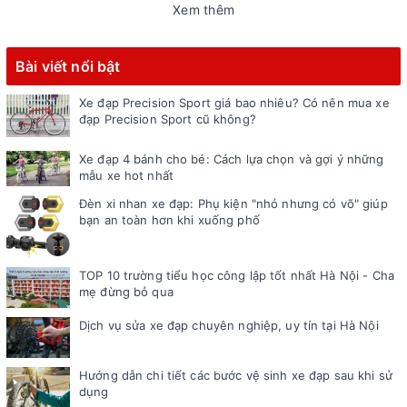
Xem thêm
Bài viết nổi bật
Xe đạp Precision Sport giá bao nhiêu? Có nên mua xe
đạp Precision Sport cũ không?
Xe đạp 4 bánh cho bé: Cách lựa chọn và gợi ý những
mẫu xe hot nhất
Đèn xi nhan xe đạp: Phụ kiện "nhỏ nhưng có võ" giúp
bạn an toàn hơn khi xuống phố
TOP 10 trường tiểu học công lập tốt nhất Hà Nội - Cha
mẹ đừng bỏ qua
Dịch vụ sửa xe đạp chuyên nghiệp, uy tín tại Hà Nội
Hướng dẫn chi tiết các bước vệ sinh xe đạp sau khi sử
dụng