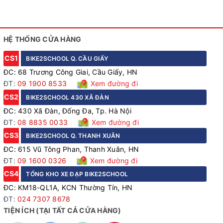
HỆ THỐNG CỬA HÀNG
CS1
BIKE2SCHOOL Q. CẦU GIẤY
ĐC: 68 Trương Công Giai, Cầu Giấy, HN
ĐT:
09 1900 8533
Xem đường đi
CS2
BIKE2SCHOOL 430 XÃ ĐÀN
ĐC: 430 Xã Đàn, Đống Đa, Tp. Hà Nội
ĐT:
08 8835 0033
Xem đường đi
CS3
BIKE2SCHOOL Q. THANH XUÂN
ĐC: 615 Vũ Tông Phan, Thanh Xuân, HN
ĐT:
09 1600 0326
Xem đường đi
CS4
TỔNG KHO XE ĐẠP BIKE2SCHOOL
ĐC: KM18-QL1A, KCN Thường Tín, HN
ĐT:
024 7307 8678
TIỆN ÍCH (TẠI TẤT CẢ CỬA HÀNG)