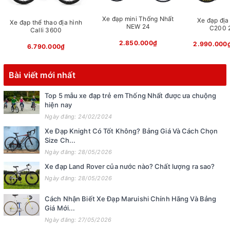
Xe đạp mini Thống Nhất
Xe đạp địa 
Xe đạp thể thao địa hình
NEW 24
C200 2
Calli 3600
2.850.000₫
2.990.000
6.790.000₫
Bài viết mới nhất
Top 5 mẫu xe đạp trẻ em Thống Nhất được ưa chuộng
hiện nay
Ngày đăng: 24/02/2024
Xe Đạp Knight Có Tốt Không? Bảng Giá Và Cách Chọn
Size Ch...
Ngày đăng: 28/05/2026
Xe đạp Land Rover của nước nào? Chất lượng ra sao?
Ngày đăng: 28/05/2026
Cách Nhận Biết Xe Đạp Maruishi Chính Hãng Và Bảng
Giá Mới...
Ngày đăng: 27/05/2026