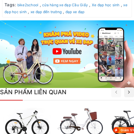
Tags:
,
,
,
bike2school
cửa hàng xe đạp Cầu Giấy
Xe đạp học sinh
xe
,
,
đạp học sinh
xe đạp đến trường
đạp xe đạp
SẢN PHẨM LIÊN QUAN
Giảm 5