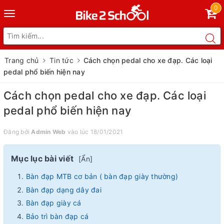
0
Toggle
navigation
Trang chủ
Tin tức
Cách chọn pedal cho xe đạp. Các loại
pedal phổ biến hiện nay
Cách chọn pedal cho xe đạp. Các loại
pedal phổ biến hiện nay
Đăng bởi
Admin Web
vào lúc 18/01/2021
Mục lục bài viết
[
Ẩn
]
Bàn đạp MTB cơ bản ( bàn đạp giày thường)
Bàn đạp dạng dây đai
Bàn đạp giày cá
Bảo trì bàn đạp cá