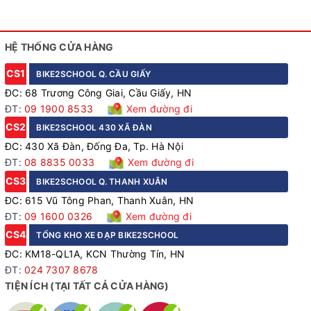
HỆ THỐNG CỬA HÀNG
CS1
BIKE2SCHOOL Q. CẦU GIẤY
ĐC: 68 Trương Công Giai, Cầu Giấy, HN
ĐT:
09 1900 8533
Xem đường đi
CS2
BIKE2SCHOOL 430 XÃ ĐÀN
ĐC: 430 Xã Đàn, Đống Đa, Tp. Hà Nội
ĐT:
08 8835 0033
Xem đường đi
CS3
BIKE2SCHOOL Q. THANH XUÂN
ĐC: 615 Vũ Tông Phan, Thanh Xuân, HN
ĐT:
09 1600 0326
Xem đường đi
CS4
TỔNG KHO XE ĐẠP BIKE2SCHOOL
ĐC: KM18-QL1A, KCN Thường Tín, HN
ĐT:
024 7307 8678
TIỆN ÍCH (TẠI TẤT CẢ CỬA HÀNG)