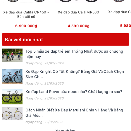
Xe đạp đua 
Xe đạp đua Califa CR450 -
Xe đạp đua Calli MR500
Bản cối nổ
5.980
6.990.000₫
4.590.000₫
Bài viết mới nhất
Top 5 mẫu xe đạp trẻ em Thống Nhất được ưa chuộng
hiện nay
Ngày đăng: 24/02/2024
Xe Đạp Knight Có Tốt Không? Bảng Giá Và Cách Chọn
Size Ch...
Ngày đăng: 28/05/2026
Xe đạp Land Rover của nước nào? Chất lượng ra sao?
Ngày đăng: 28/05/2026
Cách Nhận Biết Xe Đạp Maruishi Chính Hãng Và Bảng
Giá Mới...
Ngày đăng: 27/05/2026
Xem thêm