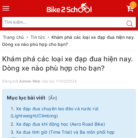
0
Toggle
navigation
Trang chủ
Tin tức
Khám phá các loại xe đạp đua hiện nay.
Dòng xe nào phù hợp cho bạn?
Khám phá các loại xe đạp đua hiện nay.
Dòng xe nào phù hợp cho bạn?
Đăng bởi
Admin Web
vào lúc 17/02/2024
Mục lục bài viết
[
Ẩn
]
Xe đạp đua chuyên leo đèo và nước rút
(Lightweight/Climbing)
Xe đạp đua khí động học (Aero Road Bike)
Xe đua tính giờ (Time Trial) và Ba môn phối hợp