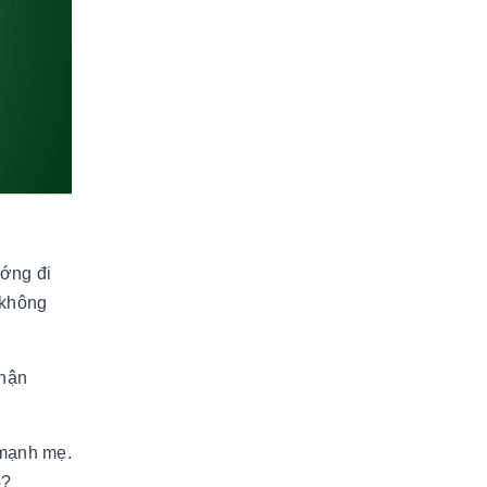
ướng đi
 không
nhận
 mạnh mẹ.
o?