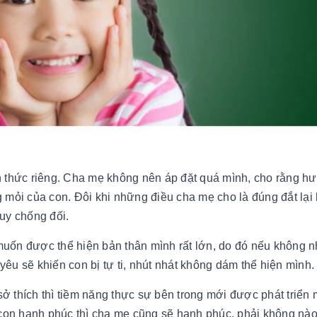
n thức riêng. Cha mẹ không nên áp đặt quá mình, cho rằng h
 mỏi của con. Đôi khi những điều cha mẹ cho là đúng đắt lại
uy chống đối.
" muốn được thể hiện bản thân mình rất lớn, do đó nếu không 
êu sẽ khiến con bị tự ti, nhút nhát không dám thể hiện mình.
ở thích thì tiềm năng thực sự bên trong mới được phát triển
i con hạnh phúc thì cha mẹ cũng sẽ hạnh phúc, phải không nà