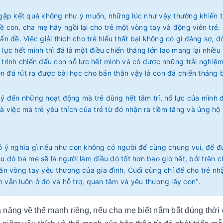
 gặp kết quá không như ý muốn, những lúc như vậy thường khiến t
ề con, cha mẹ hãy ngồi lại cho trẻ một vòng tay và động viên trẻ.
n đề. Việc giải thích cho trẻ hiểu thất bại không có gì đáng sợ, đ
lực hết mình thì đã là một điều chiến thắng lớn lao mang lại nhiều
nh trình chiến đấu con nỗ lực hết mình và có được những trải nghiệm
con đã rút ra được bài học cho bản thân vậy là con đã chiến tháng 
 ý đến những hoạt động mà trẻ dùng hết tâm trí, nổ lực của mình 
à việc mà trẻ yêu thích của trẻ từ đó nhận ra tiềm tăng và ủng hộ
g có ý nghĩa gì nếu như con không có người để cùng chung vui, để 
u đó ba mẹ sẽ là người làm điều đó tốt hơn bao giờ hết, bởi trên 
cần vòng tay yêu thương của gia đình. Cuối cùng chỉ để cho trẻ nh
nh vẫn luôn ở đó và hỗ trợ, quan tâm và yêu thương lấy con’’.
ả năng về thế mạnh riêng, nếu cha mẹ biết nắm bắt đúng thời