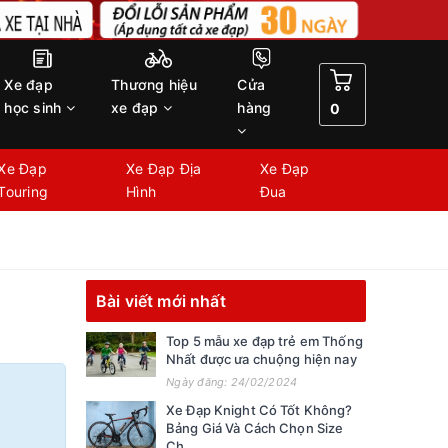
Xe đạp
Thương hiệu
Cửa
học sinh
xe đạp
hàng
0
Xe Đạp
Xe Đạp Địa
Xe Đạp
Touring
Hình
Đua
Bài viết mới nhất
Top 5 mẫu xe đạp trẻ em Thống
Nhất được ưa chuộng hiện nay
Ngày đăng: 24/02/2024
Xe Đạp Knight Có Tốt Không?
Bảng Giá Và Cách Chọn Size
Ch...