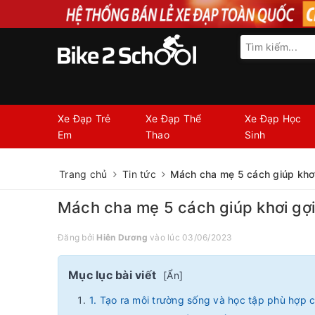
Xe Đạp Trẻ
Xe Đạp Thể
Xe Đạp Học
Em
Thao
Sinh
Trang chủ
Tin tức
Mách cha mẹ 5 cách giúp khơi 
Mách cha mẹ 5 cách giúp khơi gợi 
Đăng bởi
Hiên Dương
vào lúc 03/06/2023
Mục lục bài viết
[
Ẩn
]
1. Tạo ra môi trường sống và học tập phù hợp 