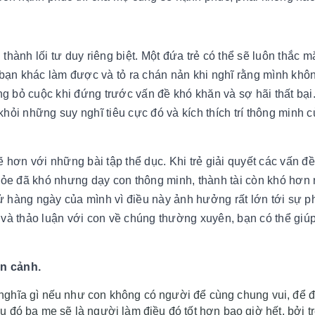
 thành lối tư duy riêng biệt.
Một đứa trẻ có thể sẽ luôn thắc mắ
ạn khác làm được và tỏ ra chán nản khi nghĩ rằng mình khô
g bỏ cuộc khi đứng trước vấn đề khó khăn và sợ hãi thất bại
hỏi những suy nghĩ tiêu cực đó và kích thích trí thông minh c
ơn với những bài tập thể dục. Khi trẻ giải quyết các vấn đ
e đã khó nhưng dạy con thông minh, thành tài còn khó hơn r
 hàng ngày của mình vì điều này ảnh hưởng rất lớn tới sự ph
 và thảo luận với con về chúng thường xuyên, bạn có thể giú
àn cảnh.
ó ý nghĩa gì nếu như con không có người để cùng chung vui, để
u đó ba mẹ sẽ là người làm điều đó tốt hơn bao giờ hết, bởi t