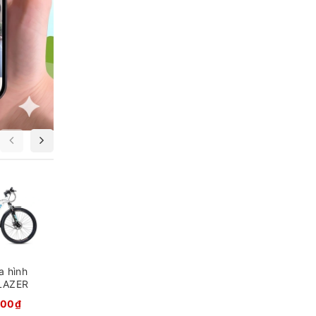
Xe đạp địa hình
Xe đạp đua Calli
Califa A340 24
a hình
MR500
inch
LAZER
3.190.000₫
4.590.000₫
Inch
000₫