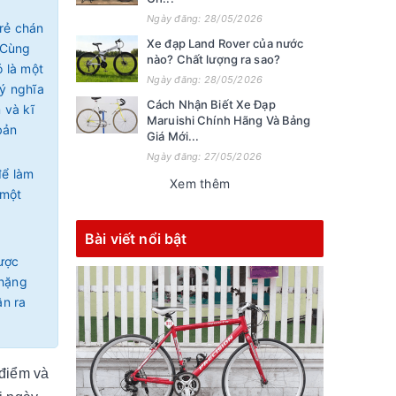
Ngày đăng: 28/05/2026
rẻ chán
Xe đạp Land Rover của nước
 Cùng
nào? Chất lượng ra sao?
ó là một
Ngày đăng: 28/05/2026
 ý nghĩa
Cách Nhận Biết Xe Đạp
 và kĩ
Maruishi Chính Hãng Và Bảng
bản
Giá Mới...
Ngày đăng: 27/05/2026
để làm
Xem thêm
 một
Bài viết nổi bật
được
chặng
ận ra
 điểm và