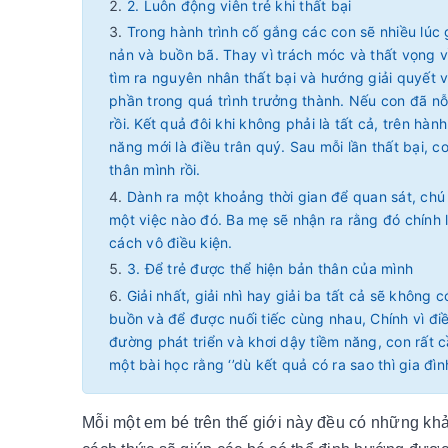
2. Luôn động viên trẻ khi thất bại
Trong hành trình cố gắng các con sẽ nhiều lúc
nản và buồn bã. Thay vì trách móc và thất vọng v
tìm ra nguyên nhân thất bại và hướng giải quyết vấ
phần trong quá trình trưởng thành. Nếu con đã nỗ 
rồi. Kết quả đôi khi không phải là tất cả, trên hà
năng mới là điều trân quý. Sau mỗi lần thất bại, 
thân mình rồi.
Dành ra một khoảng thời gian để quan sát, chú
một việc nào đó. Ba mẹ sẽ nhận ra rằng đó chính l
cách vô điều kiện.
3. Để trẻ được thể hiện bản thân của mình
Giải nhất, giải nhì hay giải ba tất cả sẽ khôn
buồn và để được nuối tiếc cùng nhau, Chính vì điề
đường phát triển và khơi dậy tiềm năng, con rất 
một bài học rằng ‘’dù kết quả có ra sao thì gia đì
Mỗi một em bé trên thế giới này đều có những kh