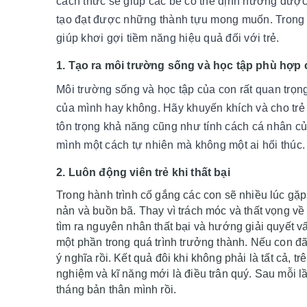
cách thức sẽ giúp các bé có thể định hướng được 
tạo đạt được những thành tựu mong muốn. Trong 
giúp khơi gợi tiềm năng hiệu quả đối với trẻ.
1. Tạo ra môi trường sống và học tập phù hợp
Môi trường sống và học tập của con rất quan trọ
của mình hay không. Hãy khuyến khích và cho trẻ
tôn trọng khả năng cũng như tính cách cá nhân của
mình một cách tự nhiên mà không một ai hối thúc.
2. Luôn động viên trẻ khi thất bại
Trong hành trình cố gắng các con sẽ nhiều lúc gặ
nản và buồn bã. Thay vì trách móc và thất vọng về 
tìm ra nguyên nhân thất bại và hướng giải quyết vấn
một phần trong quá trình trưởng thành. Nếu con đã 
ý nghĩa rồi. Kết quả đôi khi không phải là tất cả, 
nghiệm và kĩ năng mới là điều trân quý. Sau mỗi lầ
tháng bản thân mình rồi.