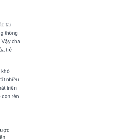
c tại
ng thông
. Vậy cha
ủa trẻ
ề khó
ất nhiều.
át triển
p con rèn
 được
rên