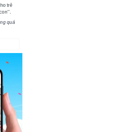
ho trẻ
con’’.
ong quá