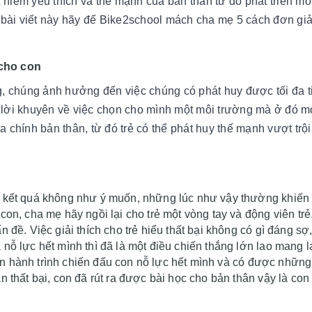
niềm yêu thích và thế mạnh của bản thân từ đó phát triển mỗ
bài viết này hãy để Bike2school mách cha mẹ 5 cách đơn gi
 cho con
ng, chúng ảnh hưởng đến việc chúng có phát huy được tối đa 
 lời khuyên về việc chọn cho mình một môi trường mà ở đó m
 chính bản thân, từ đó trẻ có thể phát huy thế mạnh vượt trội
p kết quá không như ý muốn, những lúc như vậy thường khiến 
con, cha mẹ hãy ngồi lại cho trẻ một vòng tay và động viên tr
 đề. Việc giải thích cho trẻ hiểu thất bại không có gì đáng sợ,
nỗ lực hết mình thì đã là một điều chiến thắng lớn lao mang l
trên hành trình chiến đấu con nỗ lực hết mình và có được những 
n thất bại, con đã rút ra được bài học cho bản thân vậy là con