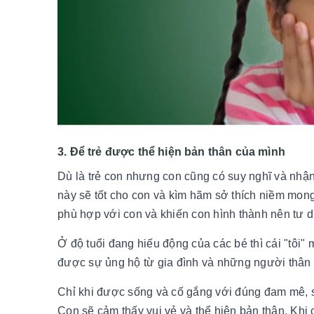
3. Để trẻ được thể hiện bản thân của mình
Dù là trẻ con nhưng con cũng có suy nghĩ và nhậ
này sẽ tốt cho con và kìm hãm sở thích niềm mong
phù hợp với con và khiến con hình thành nên tư d
Ở độ tuổi đang hiếu động của các bé thì cái "tôi
được sự ủng hộ từ gia đình và những người thân y
Chỉ khi được sống và cố gắng với đúng đam mê, s
Con sẽ cảm thấy vui vẻ và thể hiện bản thân. Kh