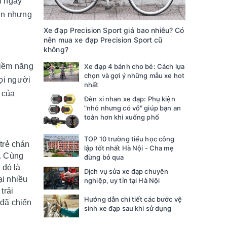
i ngày
ản nhưng
Xe đạp Precision Sport giá bao nhiêu? Có
nên mua xe đạp Precision Sport cũ
không?
tiềm năng
Xe đạp 4 bánh cho bé: Cách lựa
chọn và gợi ý những mẫu xe hot
ọi người
nhất
 của
Đèn xi nhan xe đạp: Phụ kiện
"nhỏ nhưng có võ" giúp bạn an
toàn hơn khi xuống phố
TOP 10 trường tiểu học công
trẻ chán
lập tốt nhất Hà Nội - Cha mẹ
ẻ. Cùng
đừng bỏ qua
 đó là
Dịch vụ sửa xe đạp chuyên
ại nhiều
nghiệp, uy tín tại Hà Nội
trải
Hướng dẫn chi tiết các bước vệ
 đã chiến
sinh xe đạp sau khi sử dụng