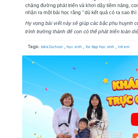
chặng đường phát triển và khơi dậy tiềm năng, con
nhận ra một bài học rằng ‘’dù kết quả có ra sao thì
Hy vọng bài viết này sẽ giúp các bậc phụ huynh
trình trường thành để con có thể phát triển toàn di
Tags:
,
,
,
bike2school
học sinh
Xe đạp học sinh
trẻ em