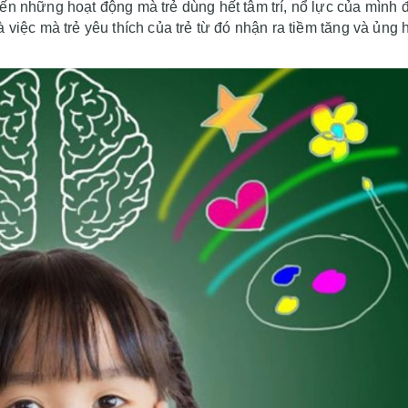
ến những hoạt động mà trẻ dùng hết tâm trí, nổ lực của mình 
 việc mà trẻ yêu thích của trẻ từ đó nhận ra tiềm tăng và ủng 