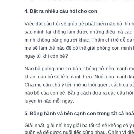
4. Đặt ra nhiều câu hỏi cho con
Việc đặt câu hỏi sẽ giúp trẻ phát triển não bộ, hình
sao mình lại không làm được những điều mà các b
minh không bằng người khác. Thậm chí trẻ dễ dàn
mẹ sẽ làm thế nào để có thể giải phóng con mình k
ngay từ khi còn bé?
Não bộ giống như cơ bắp, chúng trở nên mạnh mẽ h
khăn, não bộ sẽ lớn mạnh hơn. Nuôi con mạnh khỏ
Cha mẹ cần chú ý tới những thói quen, cách cư xử
não bộ của con trẻ. Bằng cách đưa ra các câu hỏi
luyện trí não mỗi ngày.
5. Đồng hành và bên cạnh con trong tất cả ho
Giải nhất, giải nhì hay giải ba tất cả sẽ không c
buồn và để được nuối tiếc cùng nhau, Chính vì điề