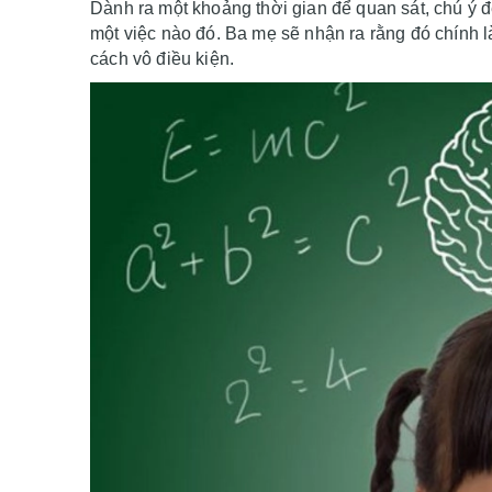
Dành ra một khoảng thời gian để quan sát, chú ý đ
một việc nào đó. Ba mẹ sẽ nhận ra rằng đó chính là
cách vô điều kiện.