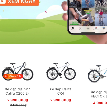
Giảm 5%
Xe đạp địa hình
Xe đạp Califa
Xe đạp đị
Califa C200 24
CX4
HECTOR 
inch
2.990.000₫
2.990.000₫
2B - 26 
4.090.
3.150.000₫