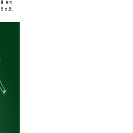
để làm
hộ một