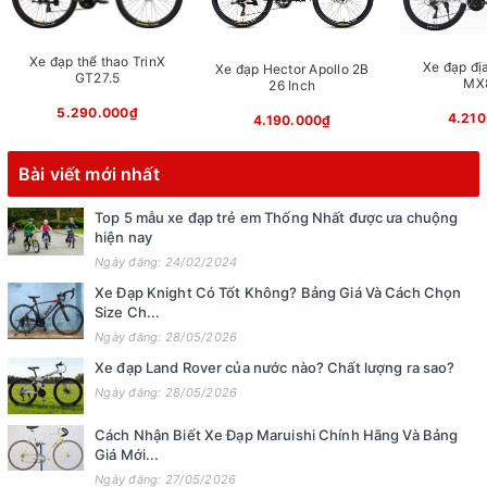
Xe đạp thể thao TrinX
Xe đạp địa
Xe đạp Hector Apollo 2B
GT27.5
MX
26 Inch
5.290.000₫
4.210
4.190.000₫
Bài viết mới nhất
Top 5 mẫu xe đạp trẻ em Thống Nhất được ưa chuộng
hiện nay
Ngày đăng: 24/02/2024
Xe Đạp Knight Có Tốt Không? Bảng Giá Và Cách Chọn
Size Ch...
Ngày đăng: 28/05/2026
Xe đạp Land Rover của nước nào? Chất lượng ra sao?
Ngày đăng: 28/05/2026
Cách Nhận Biết Xe Đạp Maruishi Chính Hãng Và Bảng
Giá Mới...
Ngày đăng: 27/05/2026