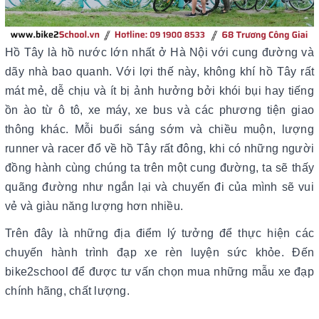
Hồ Tây là hồ nước lớn nhất ở Hà Nội với cung đường và
dãy nhà bao quanh. Với lợi thế này, không khí hồ Tây rất
mát mẻ, dễ chịu và ít bị ảnh hưởng bởi khói bụi hay tiếng
ồn ào từ ô tô, xe máy, xe bus và các phương tiện giao
thông khác. Mỗi buổi sáng sớm và chiều muộn, lượng
runner và racer đổ về hồ Tây rất đông, khi có những người
đồng hành cùng chúng ta trên một cung đường, ta sẽ thấy
quãng đường như ngắn lại và chuyến đi của mình sẽ vui
vẻ và giàu năng lượng hơn nhiều.
Trên đây là những địa điểm lý tưởng để thực hiện các
chuyến hành trình đạp xe rèn luyện sức khỏe. Đến
bike2school để được tư vấn chọn mua những mẫu xe đạp
chính hãng, chất lượng.