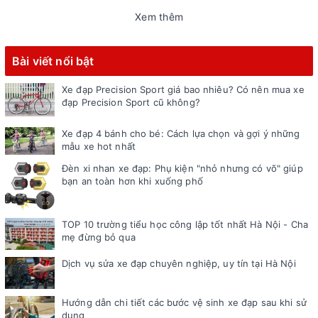
Xem thêm
Bài viết nổi bật
Xe đạp Precision Sport giá bao nhiêu? Có nên mua xe
đạp Precision Sport cũ không?
Xe đạp 4 bánh cho bé: Cách lựa chọn và gợi ý những
mẫu xe hot nhất
Đèn xi nhan xe đạp: Phụ kiện "nhỏ nhưng có võ" giúp
bạn an toàn hơn khi xuống phố
TOP 10 trường tiểu học công lập tốt nhất Hà Nội - Cha
mẹ đừng bỏ qua
Dịch vụ sửa xe đạp chuyên nghiệp, uy tín tại Hà Nội
Hướng dẫn chi tiết các bước vệ sinh xe đạp sau khi sử
dụng