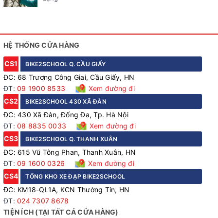
HỆ THỐNG CỬA HÀNG
CS1
BIKE2SCHOOL Q. CẦU GIẤY
ĐC: 68 Trương Công Giai, Cầu Giấy, HN
ĐT:
09 1900 8533
Xem đường đi
CS2
BIKE2SCHOOL 430 XÃ ĐÀN
ĐC: 430 Xã Đàn, Đống Đa, Tp. Hà Nội
ĐT:
08 8835 0033
Xem đường đi
CS3
BIKE2SCHOOL Q. THANH XUÂN
ĐC: 615 Vũ Tông Phan, Thanh Xuân, HN
ĐT:
09 1600 0326
Xem đường đi
CS4
TỔNG KHO XE ĐẠP BIKE2SCHOOL
ĐC: KM18-QL1A, KCN Thường Tín, HN
ĐT:
024 7307 8678
TIỆN ÍCH (TẠI TẤT CẢ CỬA HÀNG)