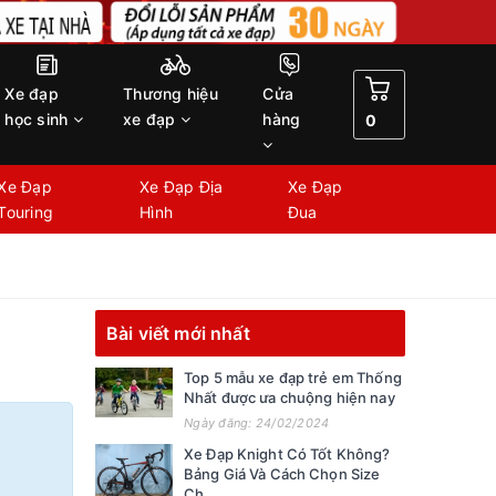
Xe đạp
Thương hiệu
Cửa
học sinh
xe đạp
hàng
0
Xe Đạp
Xe Đạp Địa
Xe Đạp
Touring
Hình
Đua
Bài viết mới nhất
Top 5 mẫu xe đạp trẻ em Thống
Nhất được ưa chuộng hiện nay
Ngày đăng: 24/02/2024
Xe Đạp Knight Có Tốt Không?
Bảng Giá Và Cách Chọn Size
Ch...