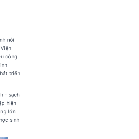
nh nói
 Viện
ều công
ình
hát triển
h - sạch
ập hiện
ộng lớn
học sinh