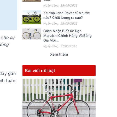
Ngày đăng: 28/05/2026
Xe đạp Land Rover của nước
nào? Chất lượng ra sao?
Ngày đăng: 28/05/2026
Cách Nhận Biết Xe Đạp
Maruishi Chính Hãng Và Bảng
 cho sự
Giá Mới...
rường
Ngày đăng: 27/05/2026
Xem thêm
Bài viết nổi bật
 dày gần
inh toàn