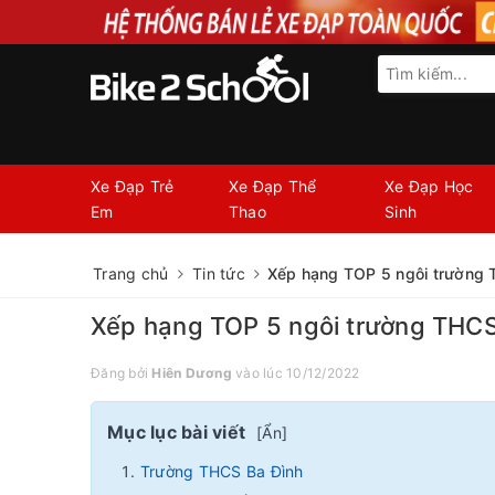
Xe Đạp Trẻ
Xe Đạp Thể
Xe Đạp Học
Em
Thao
Sinh
Trang chủ
Tin tức
Xếp hạng TOP 5 ngôi trường T
Xếp hạng TOP 5 ngôi trường THCS 
Đăng bởi
Hiên Dương
vào lúc 10/12/2022
Mục lục bài viết
[
Ẩn
]
Trường THCS Ba Đình