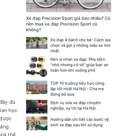
Xe đạp Precision Sport giá bao nhiêu? Có
nên mua xe đạp Precision Sport cũ
không?
Xe đạp 4 bánh cho bé: Cách lựa
chọn và gợi ý những mẫu xe hot
nhất
Đèn xi nhan xe đạp: Phụ kiện
"nhỏ nhưng có võ" giúp bạn an
toàn hơn khi xuống phố
TOP 10 trường tiểu học công
lập tốt nhất Hà Nội - Cha mẹ
đừng bỏ qua
đầy đủ
Dịch vụ sửa xe đạp chuyên
nghiệp, uy tín tại Hà Nội
gian học
 được
Hướng dẫn chi tiết các bước vệ
sinh xe đạp sau khi sử dụng
oáng
nhà thể