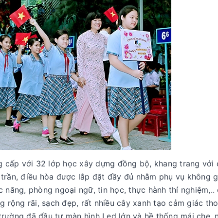
 cấp với 32 lớp học xây dựng đồng bộ, khang trang với 
t trần, điều hòa được lắp đặt đầy đủ nhằm phụ vụ không 
năng, phòng ngoại ngữ, tin học, thực hành thí nghiệm,..
ờng rộng rãi, sạch đẹp, rất nhiều cây xanh tạo cảm giác th
 trường đã đầu tư màn hình Led lớn và hề thống mái che, 