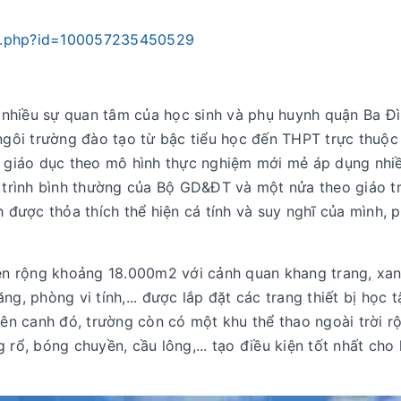
le.php?id=100057235450529
 nhiều sự quan tâm của học sinh và phụ huynh quận Ba Đì
ngôi trường đào tạo từ bậc tiểu học đến THPT trực thuộc
h giáo dục theo mô hình thực nghiệm mới mẻ áp dụng nhi
 trình bình thường của Bộ GD&ĐT và một nửa theo giáo tr
được thỏa thích thể hiện cá tính và suy nghĩ của mình, p
ên rộng khoảng 18.000m2 với cảnh quan khang trang, xan
, phòng vi tính,... được lắp đặt các trang thiết bị học t
 Bên canh đó, trường còn có một khu thể thao ngoài trời r
rổ, bóng chuyền, cầu lông,... tạo điều kiện tốt nhất cho 