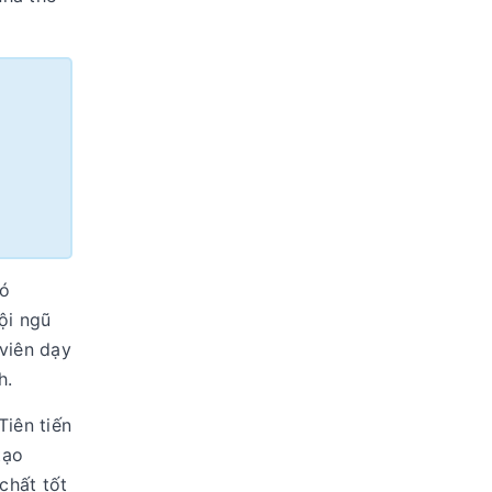
có
ội ngũ
 viên dạy
h.
iên tiến
tạo
chất tốt