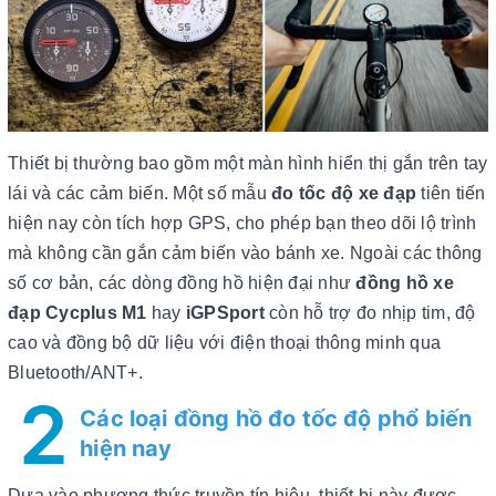
Thiết bị thường bao gồm một màn hình hiển thị gắn trên tay
lái và các cảm biến. Một số mẫu
đo tốc độ xe đạp
tiên tiến
hiện nay còn tích hợp GPS, cho phép bạn theo dõi lộ trình
mà không cần gắn cảm biến vào bánh xe. Ngoài các thông
số cơ bản, các dòng đồng hồ hiện đại như
đồng hồ xe
đạp Cycplus M1
hay
iGPSport
còn hỗ trợ đo nhịp tim, độ
cao và đồng bộ dữ liệu với điện thoại thông minh qua
Bluetooth/ANT+.
2
Các loại đồng hồ đo tốc độ phổ biến
hiện nay
Dựa vào phương thức truyền tín hiệu, thiết bị này được