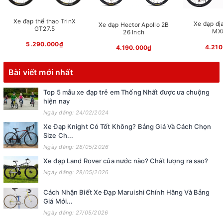
Xe đạp thể thao TrinX
Xe đạp địa
Xe đạp Hector Apollo 2B
GT27.5
MX
26 Inch
5.290.000₫
4.210
4.190.000₫
Bài viết mới nhất
Top 5 mẫu xe đạp trẻ em Thống Nhất được ưa chuộng
hiện nay
Ngày đăng: 24/02/2024
Xe Đạp Knight Có Tốt Không? Bảng Giá Và Cách Chọn
Size Ch...
Ngày đăng: 28/05/2026
Xe đạp Land Rover của nước nào? Chất lượng ra sao?
Ngày đăng: 28/05/2026
Cách Nhận Biết Xe Đạp Maruishi Chính Hãng Và Bảng
Giá Mới...
Ngày đăng: 27/05/2026