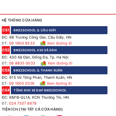
HỆ THỐNG CỬA HÀNG
CS1
BIKE2SCHOOL Q. CẦU GIẤY
ĐC: 68 Trương Công Giai, Cầu Giấy, HN
ĐT:
09 1900 8533
Xem đường đi
CS2
BIKE2SCHOOL 430 XÃ ĐÀN
ĐC: 430 Xã Đàn, Đống Đa, Tp. Hà Nội
ĐT:
08 8835 0033
Xem đường đi
CS3
BIKE2SCHOOL Q. THANH XUÂN
ĐC: 615 Vũ Tông Phan, Thanh Xuân, HN
ĐT:
09 1600 0326
Xem đường đi
CS4
TỔNG KHO XE ĐẠP BIKE2SCHOOL
ĐC: KM18-QL1A, KCN Thường Tín, HN
ĐT:
024 7307 8678
TIỆN ÍCH (TẠI TẤT CẢ CỬA HÀNG)